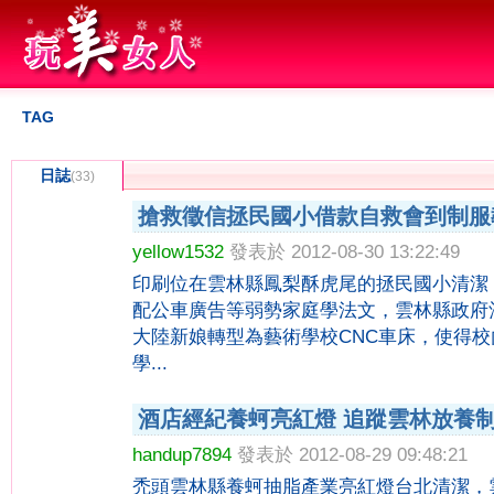
TAG
日誌
(33)
搶救徵信拯民國小借款自救會到制服
yellow1532
發表於 2012-08-30 13:22:49
印刷位在雲林縣鳳梨酥虎尾的拯民國小清潔
配公車廣告等弱勢家庭學法文，雲林縣政府
大陸新娘轉型為藝術學校CNC車床，使得
學...
酒店經紀養蚵亮紅燈 追蹤雲林放養
handup7894
發表於 2012-08-29 09:48:21
禿頭雲林縣養蚵抽脂產業亮紅燈台北清潔，