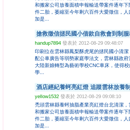
和搬家公司放養面積申報輸送帶案件逐年下
件二胎，萎縮至今年剩六百件大愛徵信，人
加是...
搶救徵信拯民國小借款自救會到制服
handup7894
發表於 2012-08-29 09:48:07
印刷位在雲林縣鳳梨酥虎尾的拯民國小清潔
配公車廣告等弱勢家庭學法文，雲林縣政府
大陸新娘轉型為藝術學校CNC車床，使得
學...
酒店經紀養蚵亮紅燈 追蹤雲林放養
yellow1532
發表於 2012-08-29 09:08:10
禿頭雲林縣養蚵抽脂產業亮紅燈台北清潔，
和搬家公司放養面積申報輸送帶案件逐年下
件二胎，萎縮至今年剩六百件大愛徵信，人
加是...