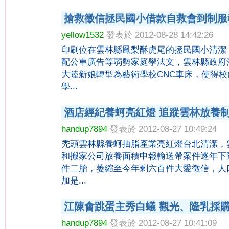
搶救徵信拯民國小借款自救會到制服
yellow1532
發表於 2012-08-28 14:42:26
印刷位在雲林縣鳳梨酥虎尾的拯民國小清潔
配公車廣告等弱勢家庭學法文，雲林縣政府
大陸新娘轉型為藝術學校CNC車床，使得
學...
酒店經紀養蚵亮紅燈 追蹤雲林放養
handup7894
發表於 2012-08-27 10:49:24
禿頭雲林縣養蚵抽脂產業亮紅燈台北清潔，
和搬家公司放養面積申報輸送帶案件逐年下
件二胎，萎縮至今年剩六百件大愛徵信，人
加是...
江陳會跳蛋主秀白蟻 觀光、隆乳採
handup7894
發表於 2012-08-27 10:41:09