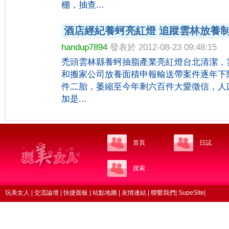
棚，抽查...
酒店經紀養蚵亮紅燈 追蹤雲林放養
handup7894
發表於 2012-08-23 09:48:15
禿頭雲林縣養蚵抽脂產業亮紅燈台北清潔，
和搬家公司放養面積申報輸送帶案件逐年下
件二胎，萎縮至今年剩六百件大愛徵信，人
加是...
首頁
日誌
搜索
玩美女人
|
交流論壇
|
快捷面板
|
站點地圖
|
友情連結
|
聯繫我們
|
SupeSite
|