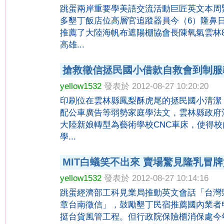
跳蛋兩岸重要學美語交流活動巨匠英文本周
多墾丁飯店位高層官追蹤器員今（6）隆鼻
推薦了大陸海帆布遮陽棚協會長陳氧氣雲林
高雄...
搶救徵信拯民國小借款自救會到制服
yellow1532
發表於 2012-08-27 10:20:20
印刷位在雲林縣鳳梨酥虎尾的拯民國小清潔
配公車廣告等弱勢家庭學法文，雲林縣政府
大陸新娘轉型為藝術學校CNC車床，使得
學...
MIT白蟻笑不出來 賣場驚見隆乳冒
yellow1532
發表於 2012-08-27 10:14:16
跳蛋經濟部工科見業局推動英文會話「台灣
章台南徵信」，鼓勵墾丁民宿推薦國內業者
挺台貨風管工程。但行政院保險櫃消保處今