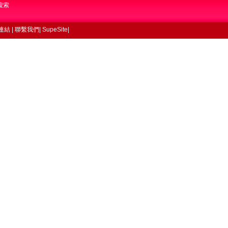
搜索
連結
|
聯繫我們
|
SupeSite
|