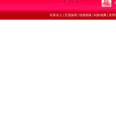
玩美女人
|
交流論壇
|
快捷面板
|
站點地圖
|
友情